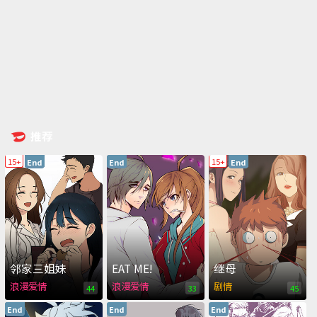
推荐
15+
15+
End
End
End
邻家三姐妹
EAT ME!
继母
浪漫爱情
浪漫爱情
剧情
44
33
45
End
End
End