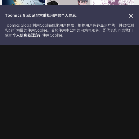
Toomics Global非常重视用户的个人信息。
Clos
Toomics Global利用Cookie优化用户体验，根据用户兴趣显示广告，并以推测
和分析为目的使用Cookie。若您使用本公司的网站与服务，即代表您同意我们
依照
个人信息处理方针
使用Cookie。
首页
分类
每周
新作
我的书架
匠人
穿越至2008!
GHOST
奇幻冒险
BL
校园
动作
/
24
45
60
End
End
End
监禁仓库-完整版
告白
35岁姜武烈
剧情
BL
BL
校园
剧情
/
/
74
48
100
使用条款
隐私权政策
公告事项
常见问题