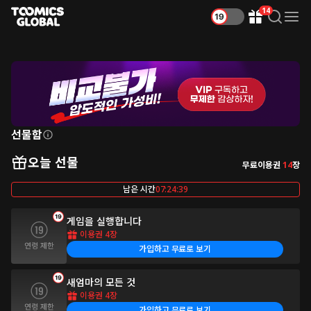
14
Gift Box
Search
Menu
선물함
오늘 선물
무료이용권
14
장
남은 시간
07:24:39
게임을 실행합니다
이용권 4장
가입하고 무료로 보기
새엄마의 모든 것
이용권 4장
가입하고 무료로 보기